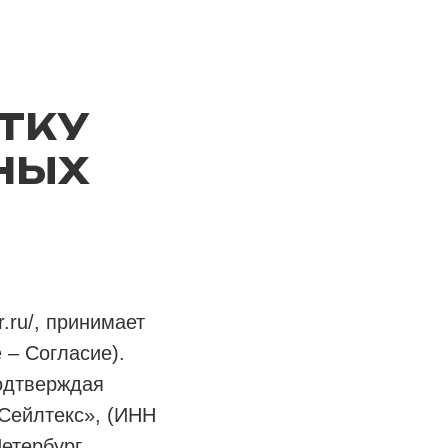
ТКУ
НЫХ
r.ru/, принимает
 – Согласие).
подтверждая
Сейлтекс», (ИНН
етербург,