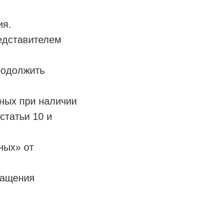
ия.
редставителем
родолжить
ных при наличии
 статьи 10 и
ных» от
ращения