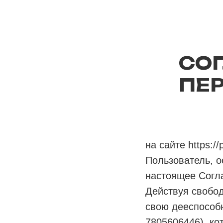
СО
ПЕ
на сайте https://p
Пользователь, ос
настоящее Согла
Действуя свобод
свою дееспособ
7805606446), ко