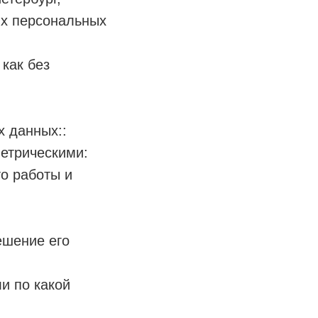
их персональных
как без
х данных::
етрическими:
о работы и
ешение его
ли по какой