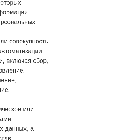
которых
нформации
ерсональных
или совокупность
автоматизации
и, включая сбор,
овление,
нение,
ние,
ическое или
цами
х данных, а
став