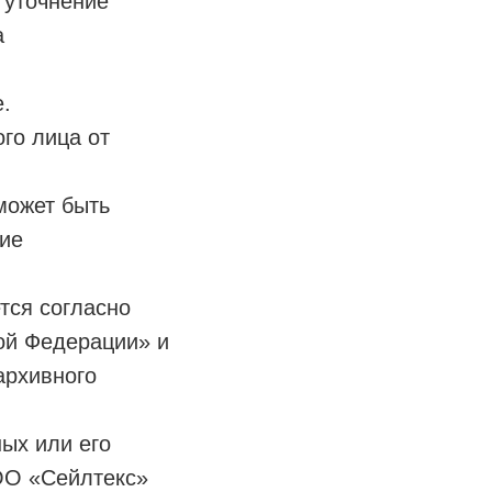
 уточнение
а
.
го лица от
может быть
ние
тся согласно
ой Федерации» и
архивного
ых или его
ОО «Сейлтекс»