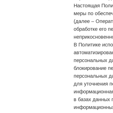
Настоящая Поли
меры по обеспе
(далее – Операт
обработке его п
неприкосновенно
В Политике исп
автоматизирова
персональных д
блокирование п
персональных да
для уточнения п
информационная
в базах данных 
информационных 