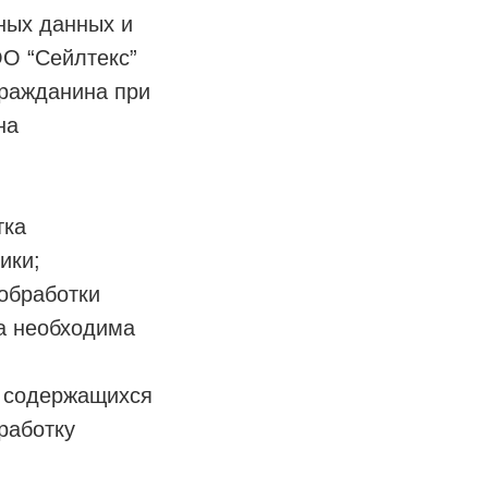
ных данных и
О “Сейлтекс”
гражданина при
на
тка
ики;
обработки
а необходима
ь содержащихся
работку